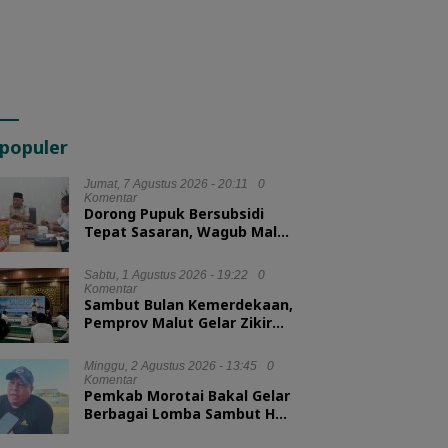
populer
Jumat, 7 Agustus 2026 - 20:11
0
Komentar
Dorong Pupuk Bersubsidi
Tepat Sasaran, Wagub Malut
Tekankan Pentingnya
Digitalisasi
Sabtu, 1 Agustus 2026 - 19:22
0
Komentar
Sambut Bulan Kemerdekaan,
Pemprov Malut Gelar Zikir
dan Doa Kebangsaan
Minggu, 2 Agustus 2026 - 13:45
0
Komentar
Pemkab Morotai Bakal Gelar
Berbagai Lomba Sambut HUT
ke-81 RI