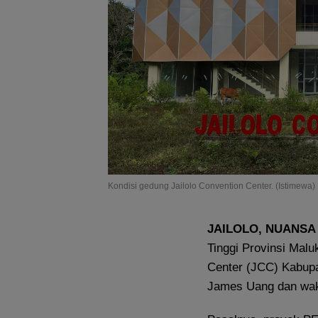
Kondisi gedung Jailolo Convention Center. (Istimewa)
JAILOLO, NUANSA
Tinggi Provinsi Malu
Center (JCC) Kabupa
James Uang dan waki