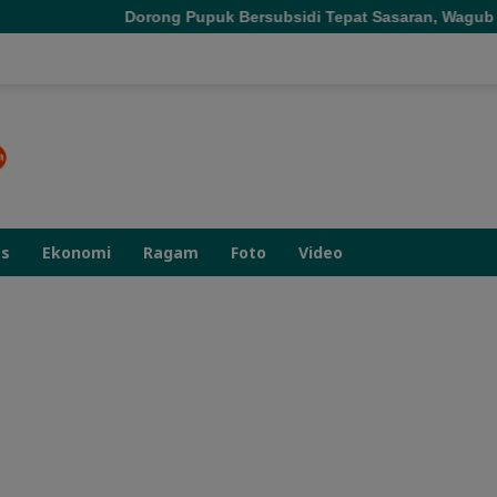
ng Pupuk Bersubsidi Tepat Sasaran, Wagub Malut Tekankan Pentin
as
Ekonomi
Ragam
Foto
Video