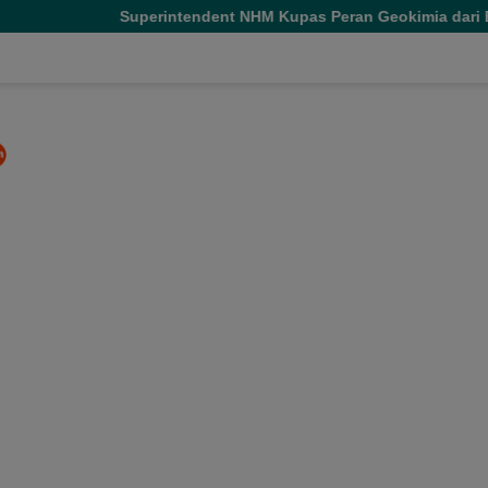
rintendent NHM Kupas Peran Geokimia dari Eksplorasi hingga E