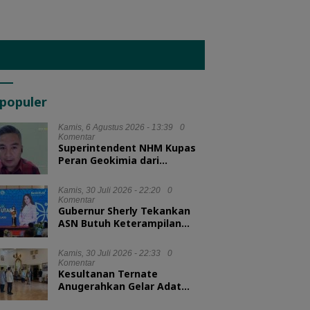
populer
Kamis, 6 Agustus 2026 - 13:39
0
Komentar
Superintendent NHM Kupas
Peran Geokimia dari
Eksplorasi hingga Ekstraksi
dalam Webinar MGEI-SC UNG
Kamis, 30 Juli 2026 - 22:20
0
Komentar
Gubernur Sherly Tekankan
ASN Butuh Keterampilan
Menyelesaikan Masalah
Kamis, 30 Juli 2026 - 22:33
0
Komentar
Kesultanan Ternate
Anugerahkan Gelar Adat
untuk Kepala BKN dan