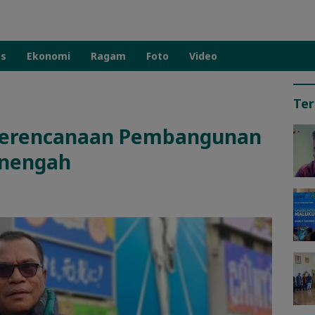
as
Ekonomi
Ragam
Foto
Video
Ter
 Perencanaan Pembangunan
enengah