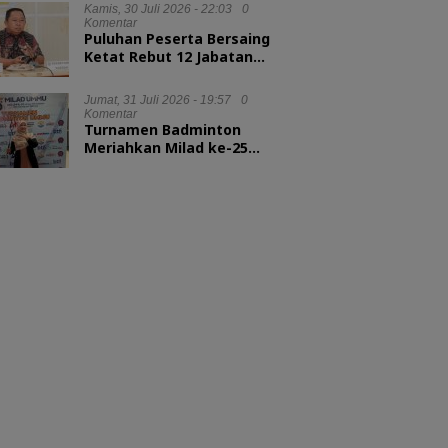
Kepala LAN RI
Kamis, 30 Juli 2026 - 22:03
0
Komentar
Puluhan Peserta Bersaing
Ketat Rebut 12 Jabatan
Eselon II Pemkot Ternate
Jumat, 31 Juli 2026 - 19:57
0
Komentar
Turnamen Badminton
Meriahkan Milad ke-25
UMMU, Rektor Tekankan
Sportivitas