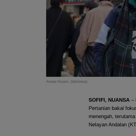
Anwar Husen. (Istimewa)
SOFIFI, NUANSA
– 
Pertanian bakal fok
menengah, terutama
Nelayan Andalan (K