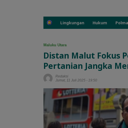
H
Lingkungan
Hukum
Polm
o
m
e
Maluku Utara
Distan Malut Fokus
Pertanian Jangka M
Redaksi
Jumat, 11 Juli 2025 - 19:50