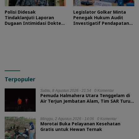
Polisi Didesak
Legislator Golkar Minta
Tindaklanjuti Laporan
Penegak Hukum Audit
Dugaan Intimidasi Dokter
Investigatif Pendapatan
RSUD Jailolo
BLUD RSUD Jailolo
Terpopuler
Sabtu, 8 Agustus 2026 - 21:54
0 Komentar
Pemuda Halmahera Utara Tenggelam di
Air Terjun Jembatan Alam, Tim SAR Turun
Tangan
Minggu, 2 Agustus 2026 - 14:06
0 Komentar
Morotai Buka Pelayanan Kesehatan
Gratis untuk Hewan Ternak