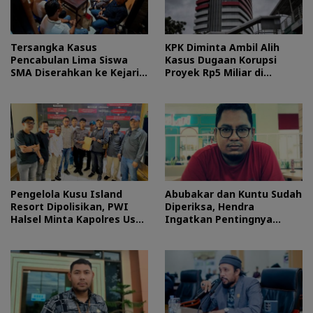
Tersangka Kasus
KPK Diminta Ambil Alih
Pencabulan Lima Siswa
Kasus Dugaan Korupsi
SMA Diserahkan ke Kejari
Proyek Rp5 Miliar di
Morotai
Halteng
Pengelola Kusu Island
Abubakar dan Kuntu Sudah
Resort Dipolisikan, PWI
Diperiksa, Hendra
Halsel Minta Kapolres Usut
Ingatkan Pentingnya
Tuntas
Proses Hukum