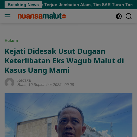
Langsung
am di Air Terjun Jembatan Alam, Tim SAR Turun Tangan
Breaking News
ke
konten
Hukum
Kejati Didesak Usut Dugaan
Keterlibatan Eks Wagub Malut di
Kasus Uang Mami
Redaksi
Rabu, 10 September 2025 - 09:08