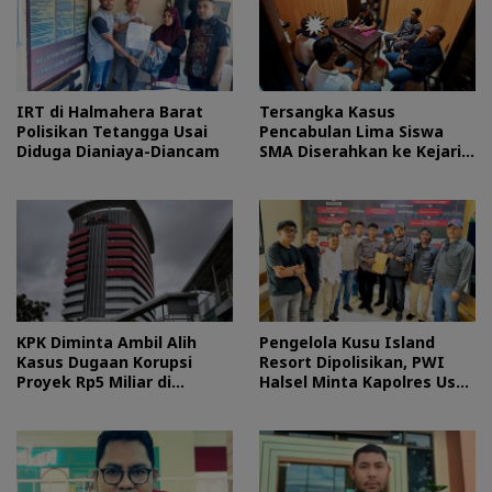
IRT di Halmahera Barat
Tersangka Kasus
Polisikan Tetangga Usai
Pencabulan Lima Siswa
Diduga Dianiaya-Diancam
SMA Diserahkan ke Kejari
Morotai
KPK Diminta Ambil Alih
Pengelola Kusu Island
Kasus Dugaan Korupsi
Resort Dipolisikan, PWI
Proyek Rp5 Miliar di
Halsel Minta Kapolres Usut
Halteng
Tuntas