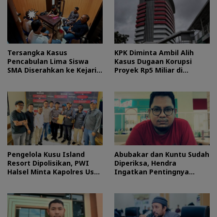
Tersangka Kasus
KPK Diminta Ambil Alih
Pencabulan Lima Siswa
Kasus Dugaan Korupsi
SMA Diserahkan ke Kejari
Proyek Rp5 Miliar di
Morotai
Halteng
Pengelola Kusu Island
Abubakar dan Kuntu Sudah
Resort Dipolisikan, PWI
Diperiksa, Hendra
Halsel Minta Kapolres Usut
Ingatkan Pentingnya
Tuntas
Proses Hukum