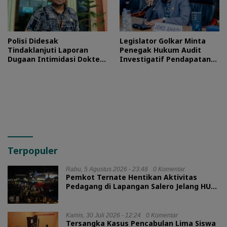
Polisi Didesak
Legislator Golkar Minta
Tindaklanjuti Laporan
Penegak Hukum Audit
Dugaan Intimidasi Dokter
Investigatif Pendapatan
RSUD Jailolo
BLUD RSUD Jailolo
Terpopuler
Rabu, 5 Agustus 2026 - 23:48
0 Komentar
Pemkot Ternate Hentikan Aktivitas
Pedagang di Lapangan Salero Jelang HUT
RI
Kamis, 30 Juli 2026 - 12:24
0 Komentar
Tersangka Kasus Pencabulan Lima Siswa