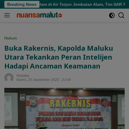
Langsung
ra Tenggelam di Air Terjun Jembatan Alam, Tim SAR Turun Tang
Breaking News
ke
konten
Hukum
Buka Rakernis, Kapolda Maluku
Utara Tekankan Peran Intelijen
Hadapi Ancaman Keamanan
Redaksi
Kamis, 25 September 2025 - 23:06