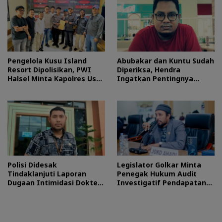
Pengelola Kusu Island
Abubakar dan Kuntu Sudah
Resort Dipolisikan, PWI
Diperiksa, Hendra
Halsel Minta Kapolres Usut
Ingatkan Pentingnya
Tuntas
Proses Hukum
Polisi Didesak
Legislator Golkar Minta
Tindaklanjuti Laporan
Penegak Hukum Audit
Dugaan Intimidasi Dokter
Investigatif Pendapatan
RSUD Jailolo
BLUD RSUD Jailolo