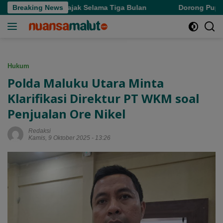
Langsung
us Denda Pajak Selama Tiga Bulan
Breaking News
Dorong Pupuk Bersubs
ke
konten
Hukum
Polda Maluku Utara Minta
Klarifikasi Direktur PT WKM soal
Penjualan Ore Nikel
Redaksi
Kamis, 9 Oktober 2025 - 13:26