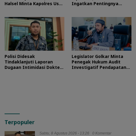
Halsel Minta Kapolres Usut
Ingatkan Pentingnya
Tuntas
Proses Hukum
Polisi Didesak
Legislator Golkar Minta
Tindaklanjuti Laporan
Penegak Hukum Audit
Dugaan Intimidasi Dokter
Investigatif Pendapatan
RSUD Jailolo
BLUD RSUD Jailolo
Terpopuler
Sabtu, 8 Agustus 2026 - 13:26
0 Komentar