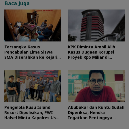
Baca Juga
Tersangka Kasus
KPK Diminta Ambil Alih
Pencabulan Lima Siswa
Kasus Dugaan Korupsi
SMA Diserahkan ke Kejari
Proyek Rp5 Miliar di
Morotai
Halteng
Pengelola Kusu Island
Abubakar dan Kuntu Sudah
Resort Dipolisikan, PWI
Diperiksa, Hendra
Halsel Minta Kapolres Usut
Ingatkan Pentingnya
Tuntas
Proses Hukum