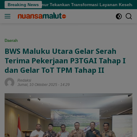
Langsung
 Sofifi, Gubernur Tekankan Transformasi Layanan Kesehatan
Breaking News
ke
konten
Daerah
BWS Maluku Utara Gelar Serah
Terima Pekerjaan P3TGAI Tahap I
dan Gelar ToT TPM Tahap II
Redaksi
Jumat, 10 Oktober 2025 - 14:29