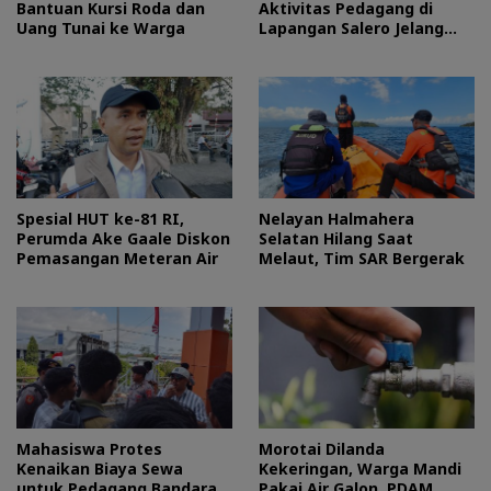
Bantuan Kursi Roda dan
Aktivitas Pedagang di
Uang Tunai ke Warga
Lapangan Salero Jelang
HUT RI
Spesial HUT ke-81 RI,
Nelayan Halmahera
Perumda Ake Gaale Diskon
Selatan Hilang Saat
Pemasangan Meteran Air
Melaut, Tim SAR Bergerak
Mahasiswa Protes
Morotai Dilanda
Kenaikan Biaya Sewa
Kekeringan, Warga Mandi
untuk Pedagang Bandara
Pakai Air Galon, PDAM