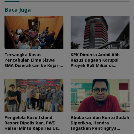
Baca Juga
Tersangka Kasus
KPK Diminta Ambil Alih
Pencabulan Lima Siswa
Kasus Dugaan Korupsi
SMA Diserahkan ke Kejari
Proyek Rp5 Miliar di
Morotai
Halteng
Pengelola Kusu Island
Abubakar dan Kuntu Sudah
Resort Dipolisikan, PWI
Diperiksa, Hendra
Halsel Minta Kapolres Usut
Ingatkan Pentingnya
Tuntas
Proses Hukum