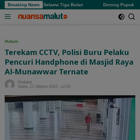
Langsung
Denda Pajak Selama Tiga Bulan
Breaking News
Dorong Pupuk Bersubsidi
ke
konten
Hukum
Terekam CCTV, Polisi Buru Pelaku
Pencuri Handphone di Masjid Raya
Al-Munawwar Ternate
Redaksi
Sabtu, 11 Oktober 2025 - 22:05