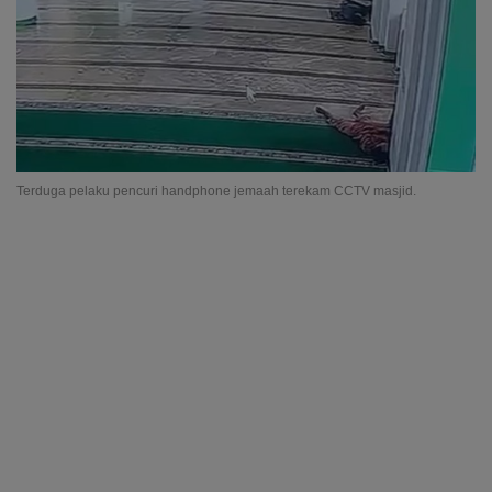
Terduga pelaku pencuri handphone jemaah terekam CCTV masjid.