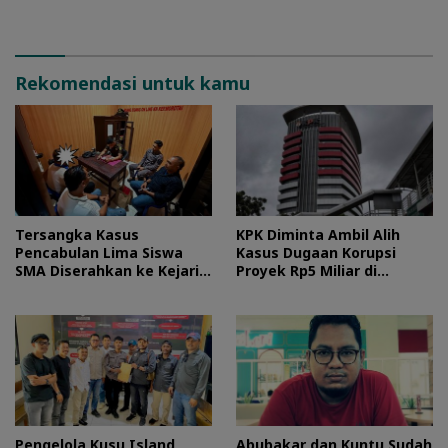
Rekomendasi untuk kamu
Tersangka Kasus
KPK Diminta Ambil Alih
Pencabulan Lima Siswa
Kasus Dugaan Korupsi
SMA Diserahkan ke Kejari
Proyek Rp5 Miliar di
Morotai
Halteng
Pengelola Kusu Island
Abubakar dan Kuntu Sudah