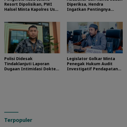
Resort Dipolisikan, PWI
Diperiksa, Hendra
Halsel Minta Kapolres Usut
Ingatkan Pentingnya
Tuntas
Proses Hukum
Polisi Didesak
Legislator Golkar Minta
Tindaklanjuti Laporan
Penegak Hukum Audit
Dugaan Intimidasi Dokter
Investigatif Pendapatan
RSUD Jailolo
BLUD RSUD Jailolo
Terpopuler