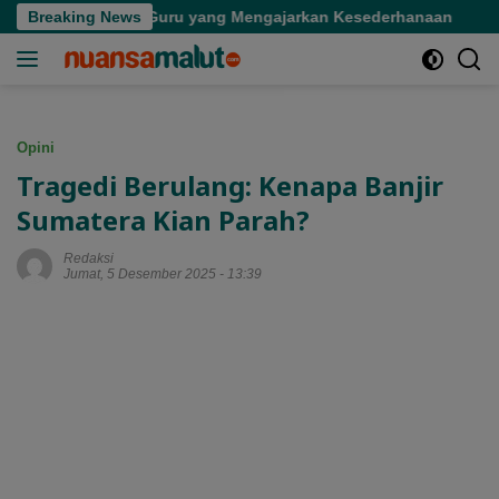
Langsung
n Seorang Guru yang Mengajarkan Kesederhanaan
Breaking News
Tinja
ke
konten
Opini
Tragedi Berulang: Kenapa Banjir
Sumatera Kian Parah?
Redaksi
Jumat, 5 Desember 2025 - 13:39