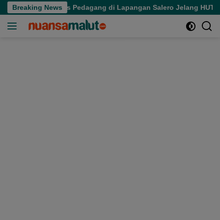
Langsung
ikan Aktivitas Pedagang di Lapangan Salero Jelang HUT RI
Breaking News
ke
konten