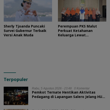
Sherly Tjoanda Puncaki
Perempuan PKS Malut
Survei Gubernur Terbaik
Perkuat Ketahanan
Versi Anak Muda
Keluarga Lewat
Silaturahmi Bareng Ketua
TP PKK Provinsi
Terpopuler
Rabu, 5 Agustus 2026 - 23:48
0 Komentar
Pemkot Ternate Hentikan Aktivitas
Pedagang di Lapangan Salero Jelang HUT
RI