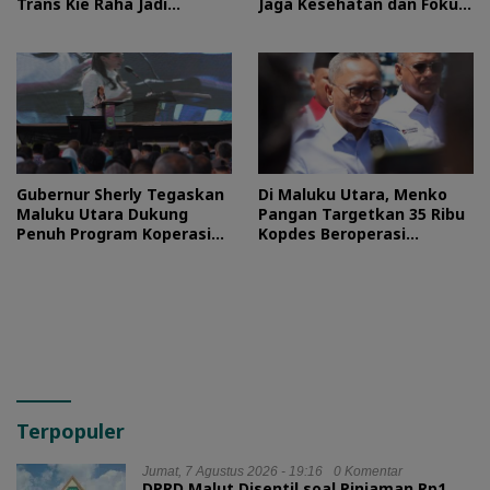
Trans Kie Raha Jadi
Jaga Kesehatan dan Fokus
Prioritas
Jalani Latihan
Gubernur Sherly Tegaskan
Di Maluku Utara, Menko
Maluku Utara Dukung
Pangan Targetkan 35 Ribu
Penuh Program Koperasi
Kopdes Beroperasi
Merah Putih
September 2026
Terpopuler
Jumat, 7 Agustus 2026 - 19:16
0 Komentar
DPRD Malut Disentil soal Pinjaman Rp1