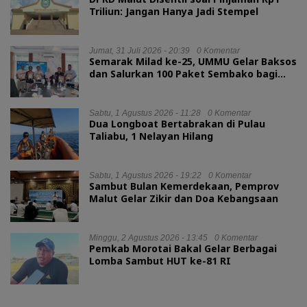
Triliun: Jangan Hanya Jadi Stempel
Jumat, 31 Juli 2026 - 20:39
0 Komentar
Semarak Milad ke-25, UMMU Gelar Baksos
dan Salurkan 100 Paket Sembako bagi
Mahasiswa Kurang Mampu
Sabtu, 1 Agustus 2026 - 11:28
0 Komentar
Dua Longboat Bertabrakan di Pulau
Taliabu, 1 Nelayan Hilang
Sabtu, 1 Agustus 2026 - 19:22
0 Komentar
Sambut Bulan Kemerdekaan, Pemprov
Malut Gelar Zikir dan Doa Kebangsaan
Minggu, 2 Agustus 2026 - 13:45
0 Komentar
Pemkab Morotai Bakal Gelar Berbagai
Lomba Sambut HUT ke-81 RI