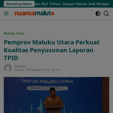
Langsung
l soal Pinjaman Rp1 Triliun: Jangan Hanya Jadi Stempel
Breaking News
ke
konten
Maluku Utara
Pemprov Maluku Utara Perkuat
Kualitas Penyusunan Laporan
TPID
Redaksi
Selasa, 24 Februari 2026 - 16:03