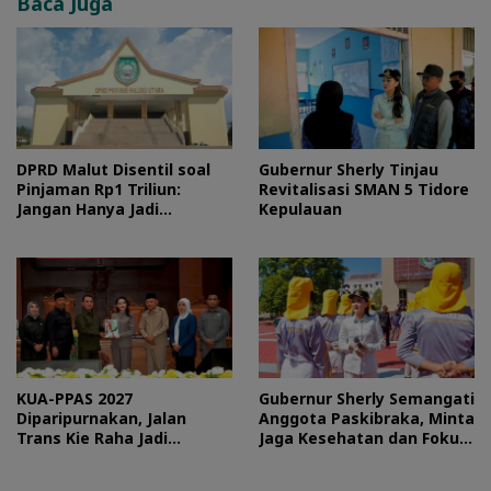
Baca Juga
DPRD Malut Disentil soal
Gubernur Sherly Tinjau
Pinjaman Rp1 Triliun:
Revitalisasi SMAN 5 Tidore
Jangan Hanya Jadi
Kepulauan
Stempel
KUA-PPAS 2027
Gubernur Sherly Semangati
Diparipurnakan, Jalan
Anggota Paskibraka, Minta
Trans Kie Raha Jadi
Jaga Kesehatan dan Fokus
Prioritas
Jalani Latihan