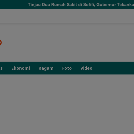
injau Dua Rumah Sakit di Sofifi, Gubernur Tekankan Transformas
as
Ekonomi
Ragam
Foto
Video