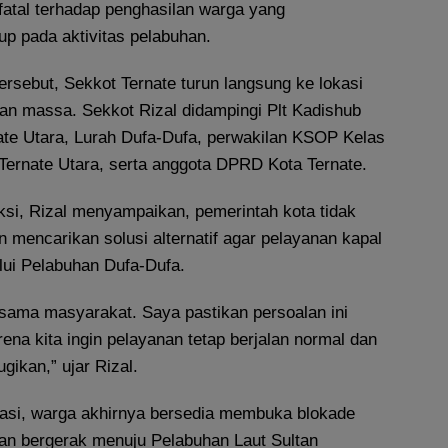
fatal terhadap penghasilan warga yang
p pada aktivitas pelabuhan.
ersebut, Sekkot Ternate turun langsung ke lokasi
gan massa. Sekkot Rizal didampingi Plt Kadishub
ate Utara, Lurah Dufa-Dufa, perwakilan KSOP Kelas
 Ternate Utara, serta anggota DPRD Kota Ternate.
si, Rizal menyampaikan, pemerintah kota tidak
n mencarikan solusi alternatif agar pelayanan kapal
lui Pelabuhan Dufa-Dufa.
rsama masyarakat. Saya pastikan persoalan ini
rena kita ingin pelayanan tetap berjalan normal dan
gikan,” ujar Rizal.
iasi, warga akhirnya bersedia membuka blokade
an bergerak menuju Pelabuhan Laut Sultan