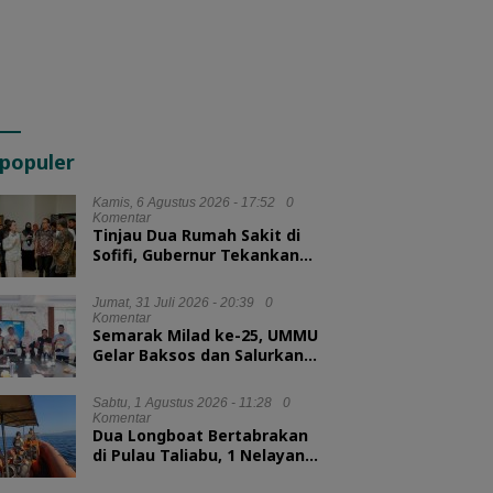
populer
Kamis, 6 Agustus 2026 - 17:52
0
Komentar
Tinjau Dua Rumah Sakit di
Sofifi, Gubernur Tekankan
Transformasi Layanan
Kesehatan
Jumat, 31 Juli 2026 - 20:39
0
Komentar
Semarak Milad ke-25, UMMU
Gelar Baksos dan Salurkan
100 Paket Sembako bagi
Mahasiswa Kurang Mampu
Sabtu, 1 Agustus 2026 - 11:28
0
Komentar
Dua Longboat Bertabrakan
di Pulau Taliabu, 1 Nelayan
Hilang