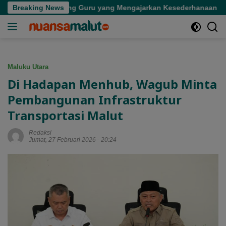
Langsung
ergian Seorang Guru yang Mengajarkan Kesederhanaan
Breaking News
ke
konten
Maluku Utara
Di Hadapan Menhub, Wagub Minta
Pembangunan Infrastruktur
Transportasi Malut
Redaksi
Jumat, 27 Februari 2026 - 20:24