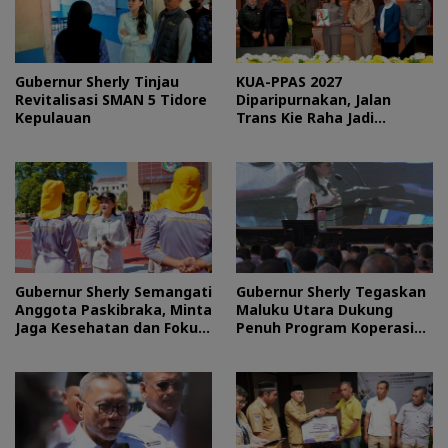
Gubernur Sherly Tinjau
KUA-PPAS 2027
Revitalisasi SMAN 5 Tidore
Diparipurnakan, Jalan
Kepulauan
Trans Kie Raha Jadi
Prioritas
Gubernur Sherly Semangati
Gubernur Sherly Tegaskan
Anggota Paskibraka, Minta
Maluku Utara Dukung
Jaga Kesehatan dan Fokus
Penuh Program Koperasi
Jalani Latihan
Merah Putih