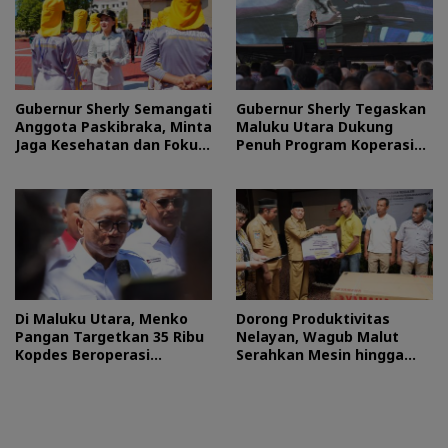
Gubernur Sherly Semangati
Gubernur Sherly Tegaskan
Anggota Paskibraka, Minta
Maluku Utara Dukung
Jaga Kesehatan dan Fokus
Penuh Program Koperasi
Jalani Latihan
Merah Putih
Di Maluku Utara, Menko
Dorong Produktivitas
Pangan Targetkan 35 Ribu
Nelayan, Wagub Malut
Kopdes Beroperasi
Serahkan Mesin hingga
September 2026
Dokumen Legalitas