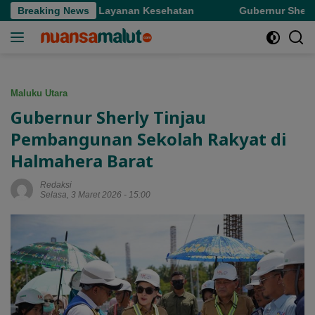
Langsung
ransformasi Layanan Kesehatan
Breaking News
Gubernur Sherly Tinjau R
ke
konten
Maluku Utara
Gubernur Sherly Tinjau
Pembangunan Sekolah Rakyat di
Halmahera Barat
Redaksi
Selasa, 3 Maret 2026 - 15:00