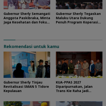
Gubernur Sherly Semangati
Gubernur Sherly Tegaskan
Anggota Paskibraka, Minta
Maluku Utara Dukung
Jaga Kesehatan dan Fokus
Penuh Program Koperasi
Jalani Latihan
Merah Putih
Rekomendasi untuk kamu
Gubernur Sherly Tinjau
KUA-PPAS 2027
Revitalisasi SMAN 5 Tidore
Diparipurnakan, Jalan
Kepulauan
Trans Kie Raha Jadi
Prioritas