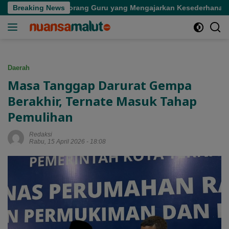
Langsung
epergian Seorang Guru yang Mengajarkan Kesederhanaan
Breaking News
ke
konten
Daerah
Masa Tanggap Darurat Gempa
Berakhir, Ternate Masuk Tahap
Pemulihan
Redaksi
Rabu, 15 April 2026 - 18:08