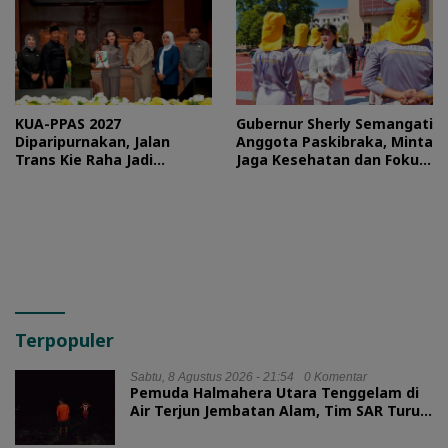
KUA-PPAS 2027
Gubernur Sherly Semangati
Diparipurnakan, Jalan
Anggota Paskibraka, Minta
Trans Kie Raha Jadi
Jaga Kesehatan dan Fokus
Prioritas
Jalani Latihan
Terpopuler
Sabtu, 8 Agustus 2026 - 21:54
0 Komentar
Pemuda Halmahera Utara Tenggelam di
Air Terjun Jembatan Alam, Tim SAR Turun
Tangan