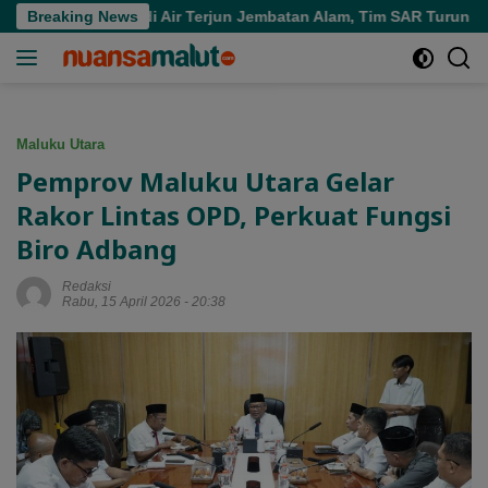
Langsung
enggelam di Air Terjun Jembatan Alam, Tim SAR Turun Tangan
Breaking News
ke
konten
Maluku Utara
Pemprov Maluku Utara Gelar
Rakor Lintas OPD, Perkuat Fungsi
Biro Adbang
Redaksi
Rabu, 15 April 2026 - 20:38