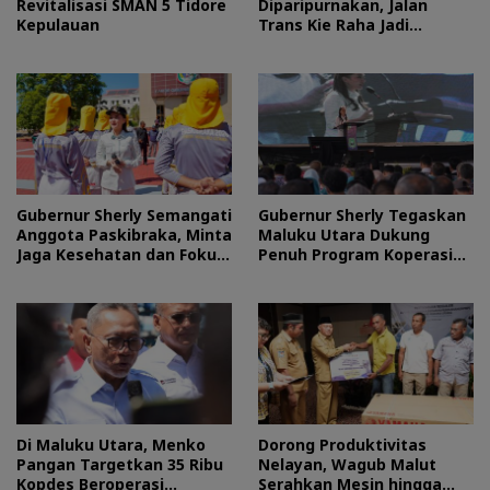
Revitalisasi SMAN 5 Tidore
Diparipurnakan, Jalan
Kepulauan
Trans Kie Raha Jadi
Prioritas
Gubernur Sherly Semangati
Gubernur Sherly Tegaskan
Anggota Paskibraka, Minta
Maluku Utara Dukung
Jaga Kesehatan dan Fokus
Penuh Program Koperasi
Jalani Latihan
Merah Putih
Di Maluku Utara, Menko
Dorong Produktivitas
Pangan Targetkan 35 Ribu
Nelayan, Wagub Malut
Kopdes Beroperasi
Serahkan Mesin hingga