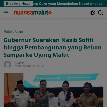
Langsung
ergian Seorang Guru yang Mengajarkan Kesederhanaan
Breaking News
T
ke
konten
Maluku Utara
Gubernur Suarakan Nasib Sofifi
hingga Pembangunan yang Belum
Sampai ke Ujung Malut
Redaksi
Rabu, 22 April 2026 - 20:16