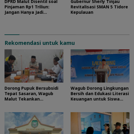
DPRD Malut Disentil soal
Gubernur Sherly Tinjau
Pinjaman Rp1 Triliun:
Revitalisasi SMAN 5 Tidore
Jangan Hanya Jadi
Kepulauan
Stempel
Rekomendasi untuk kamu
Dorong Pupuk Bersubsidi
Wagub Dorong Lingkungan
Tepat Sasaran, Wagub
Bersih dan Edukasi Literasi
Malut Tekankan
Keuangan untuk Siswa
Pentingnya Digitalisasi
Maluku Utara