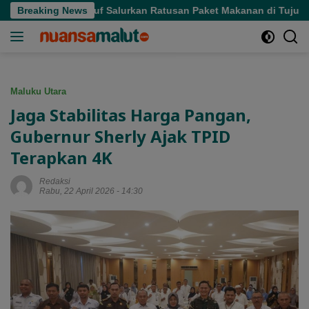
Langsung
Hasby Yusuf Salurkan Ratusan Paket Makanan di Tujuh Masjid Ko
Breaking News
ke
konten
Maluku Utara
Jaga Stabilitas Harga Pangan,
Gubernur Sherly Ajak TPID
Terapkan 4K
Redaksi
Rabu, 22 April 2026 - 14:30