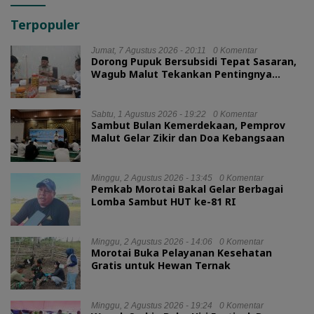
Terpopuler
Jumat, 7 Agustus 2026 - 20:11
0 Komentar
Dorong Pupuk Bersubsidi Tepat Sasaran,
Wagub Malut Tekankan Pentingnya
Digitalisasi
Sabtu, 1 Agustus 2026 - 19:22
0 Komentar
Sambut Bulan Kemerdekaan, Pemprov
Malut Gelar Zikir dan Doa Kebangsaan
Minggu, 2 Agustus 2026 - 13:45
0 Komentar
Pemkab Morotai Bakal Gelar Berbagai
Lomba Sambut HUT ke-81 RI
Minggu, 2 Agustus 2026 - 14:06
0 Komentar
Morotai Buka Pelayanan Kesehatan
Gratis untuk Hewan Ternak
Minggu, 2 Agustus 2026 - 19:24
0 Komentar