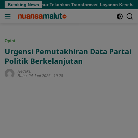
Langsung
ifi, Gubernur Tekankan Transformasi Layanan Kesehatan
Breaking News
ke
konten
Opini
Urgensi Pemutakhiran Data Partai
Politik Berkelanjutan
Redaksi
Rabu, 24 Juni 2026 - 19:25