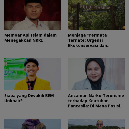
Memoar Api Islam dalam
Menjaga “Permata”
Menegakkan NKRI
Ternate: Urgensi
Ekokonservasi dan
Perlindungan Kawasan
Pulo Tareba
Siapa yang Diwakili BEM
Ancaman Narko-Terorisme
Unkhair?
terhadap Keutuhan
Pancasila: Di Mana Posisi
HMI?