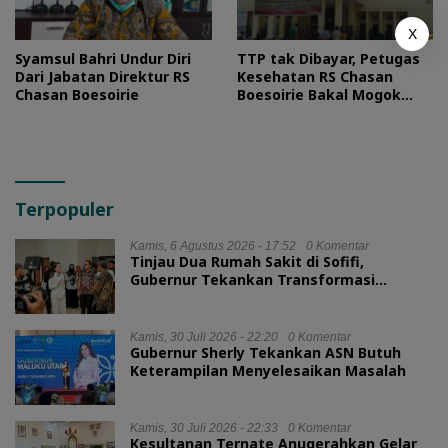
X
Syamsul Bahri Undur Diri
TTP tak Dibayar, Petugas
Dari Jabatan Direktur RS
Kesehatan RS Chasan
Chasan Boesoirie
Boesoirie Bakal Mogok
Kerja
Terpopuler
Kamis, 6 Agustus 2026 - 17:52
0 Komentar
Tinjau Dua Rumah Sakit di Sofifi,
Gubernur Tekankan Transformasi
Layanan Kesehatan
Kamis, 30 Juli 2026 - 22:20
0 Komentar
Gubernur Sherly Tekankan ASN Butuh
Keterampilan Menyelesaikan Masalah
Kamis, 30 Juli 2026 - 22:33
0 Komentar
Kesultanan Ternate Anugerahkan Gelar