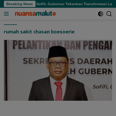
Langsung
ua Rumah Sakit di Sofifi, Gubernur Tekankan Transformasi Layan
Breaking News
ke
konten
rumah sakit chasan boesoerie