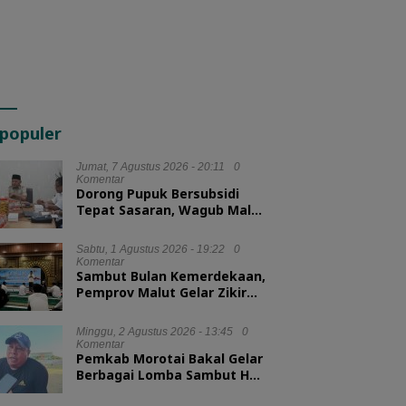
populer
Jumat, 7 Agustus 2026 - 20:11
0
Komentar
Dorong Pupuk Bersubsidi
Tepat Sasaran, Wagub Malut
Tekankan Pentingnya
Digitalisasi
Sabtu, 1 Agustus 2026 - 19:22
0
Komentar
Sambut Bulan Kemerdekaan,
Pemprov Malut Gelar Zikir
dan Doa Kebangsaan
Minggu, 2 Agustus 2026 - 13:45
0
Komentar
Pemkab Morotai Bakal Gelar
Berbagai Lomba Sambut HUT
ke-81 RI