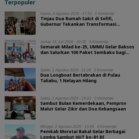
Terpopuler
Kamis, 6 Agustus 2026 - 17:52
0 Komentar
Tinjau Dua Rumah Sakit di Sofifi,
Gubernur Tekankan Transformasi
Layanan Kesehatan
Jumat, 31 Juli 2026 - 20:39
0 Komentar
Semarak Milad ke-25, UMMU Gelar Baksos
dan Salurkan 100 Paket Sembako bagi
Mahasiswa Kurang Mampu
Sabtu, 1 Agustus 2026 - 11:28
0 Komentar
Dua Longboat Bertabrakan di Pulau
Taliabu, 1 Nelayan Hilang
Sabtu, 1 Agustus 2026 - 19:22
0 Komentar
Sambut Bulan Kemerdekaan, Pemprov
Malut Gelar Zikir dan Doa Kebangsaan
Minggu, 2 Agustus 2026 - 13:45
0 Komentar
Pemkab Morotai Bakal Gelar Berbagai
Lomba Sambut HUT ke-81 RI