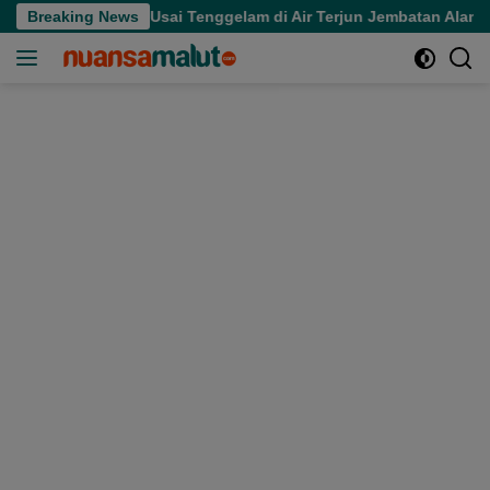
Langsung
eninggal Usai Tenggelam di Air Terjun Jembatan Alam
Breaking News
ke
konten