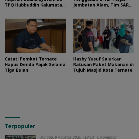
TPQ Hubbuddin Kalumata
Jembatan Alam, Tim SAR
Ternate
Turun Tangan
Catat! Pemkot Ternate
Hasby Yusuf Salurkan
Hapus Denda Pajak Selama
Ratusan Paket Makanan di
Tiga Bulan
Tujuh Masjid Kota Ternate
Terpopuler
Minggu, 9 Agustus 2026 - 18:13
0 Komentar