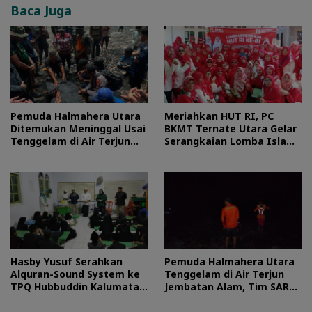
Baca Juga
Pemuda Halmahera Utara
Meriahkan HUT RI, PC
Ditemukan Meninggal Usai
BKMT Ternate Utara Gelar
Tenggelam di Air Terjun
Serangkaian Lomba Islami
Jembatan Alam
dan Edukatif
Hasby Yusuf Serahkan
Pemuda Halmahera Utara
Alquran-Sound System ke
Tenggelam di Air Terjun
TPQ Hubbuddin Kalumata
Jembatan Alam, Tim SAR
Ternate
Turun Tangan