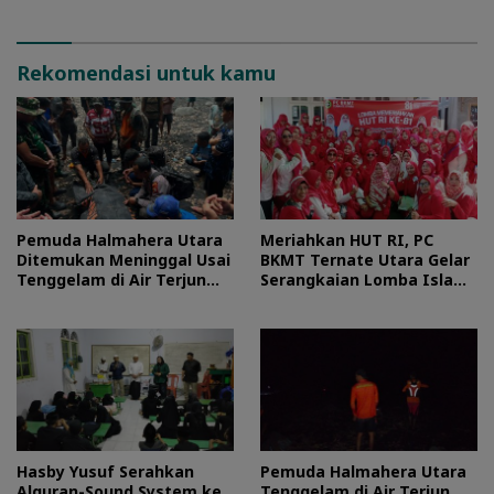
Rekomendasi untuk kamu
Pemuda Halmahera Utara
Meriahkan HUT RI, PC
Ditemukan Meninggal Usai
BKMT Ternate Utara Gelar
Tenggelam di Air Terjun
Serangkaian Lomba Islami
Jembatan Alam
dan Edukatif
Hasby Yusuf Serahkan
Pemuda Halmahera Utara
Alquran-Sound System ke
Tenggelam di Air Terjun