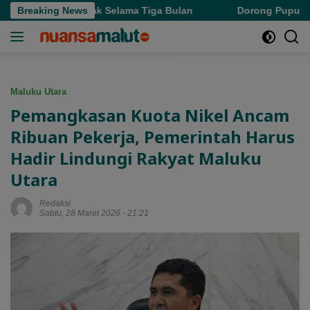
Langsung
Denda Pajak Selama Tiga Bulan
Breaking News
Dorong Pupuk Bersubsidi
ke
konten
Maluku Utara
Pemangkasan Kuota Nikel Ancam
Ribuan Pekerja, Pemerintah Harus
Hadir Lindungi Rakyat Maluku
Utara
Redaksi
Sabtu, 28 Maret 2026 - 21:21