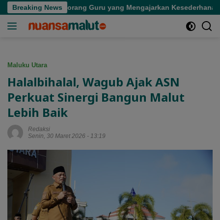
Langsung
Kepergian Seorang Guru yang Mengajarkan Kesederhanaan
Breaking News
ke
konten
Maluku Utara
Halalbihalal, Wagub Ajak ASN
Perkuat Sinergi Bangun Malut
Lebih Baik
Redaksi
Senin, 30 Maret 2026 - 13:19