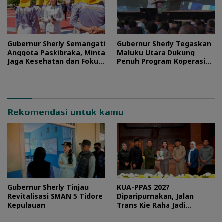
Gubernur Sherly Semangati
Gubernur Sherly Tegaskan
Anggota Paskibraka, Minta
Maluku Utara Dukung
Jaga Kesehatan dan Fokus
Penuh Program Koperasi
Jalani Latihan
Merah Putih
Rekomendasi untuk kamu
Gubernur Sherly Tinjau
KUA-PPAS 2027
Revitalisasi SMAN 5 Tidore
Diparipurnakan, Jalan
Kepulauan
Trans Kie Raha Jadi
Prioritas