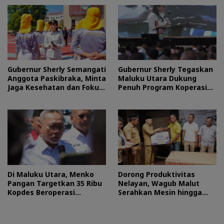
Gubernur Sherly Semangati
Gubernur Sherly Tegaskan
Anggota Paskibraka, Minta
Maluku Utara Dukung
Jaga Kesehatan dan Fokus
Penuh Program Koperasi
Jalani Latihan
Merah Putih
Di Maluku Utara, Menko
Dorong Produktivitas
Pangan Targetkan 35 Ribu
Nelayan, Wagub Malut
Kopdes Beroperasi
Serahkan Mesin hingga
September 2026
Dokumen Legalitas