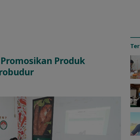
Ter
 Promosikan Produk
orobudur