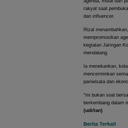
agenda, mulai dari p
rakyat saat pembuka
dan influencer.
Rizal menambahkan,
mempromosikan agend
kegiatan Jaringan K
mendatang.
Ia menekankan, kolab
mencerminkan seman
pariwisata dan ekon
“Ini bukan soal ber
berkembang dalam me
(udi/tan)
Berita Terkait