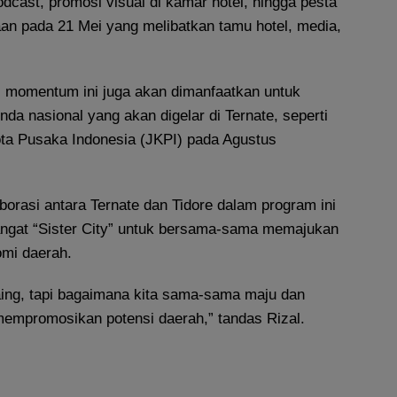
odcast, promosi visual di kamar hotel, hingga pesta
an pada 21 Mei yang melibatkan tamu hotel, media,
 momentum ini juga akan dimanfaatkan untuk
a nasional yang akan digelar di Ternate, seperti
ota Pusaka Indonesia (JKPI) pada Agustus
orasi antara Ternate dan Tidore dalam program ini
gat “Sister City” untuk bersama-sama memajukan
omi daerah.
saing, tapi bagaimana kita sama-sama maju dan
mpromosikan potensi daerah,” tandas Rizal.