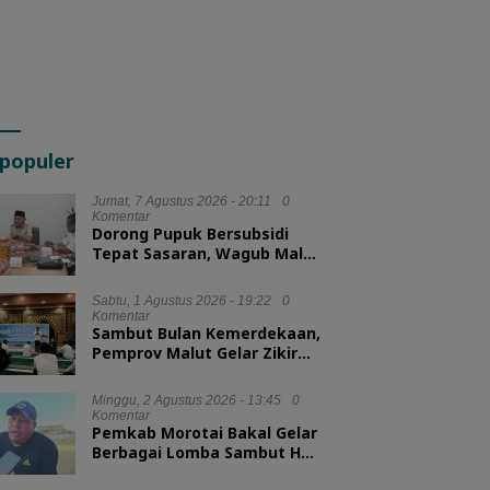
populer
Jumat, 7 Agustus 2026 - 20:11
0
Komentar
Dorong Pupuk Bersubsidi
Tepat Sasaran, Wagub Malut
Tekankan Pentingnya
Digitalisasi
Sabtu, 1 Agustus 2026 - 19:22
0
Komentar
Sambut Bulan Kemerdekaan,
Pemprov Malut Gelar Zikir
dan Doa Kebangsaan
Minggu, 2 Agustus 2026 - 13:45
0
Komentar
Pemkab Morotai Bakal Gelar
Berbagai Lomba Sambut HUT
ke-81 RI