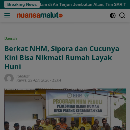
Langsung
ra Tenggelam di Air Terjun Jembatan Alam, Tim SAR Turun Tang
Breaking News
ke
konten
Daerah
Berkat NHM, Sipora dan Cucunya
Kini Bisa Nikmati Rumah Layak
Huni
Redaksi
Kamis, 23 April 2026 - 13:04