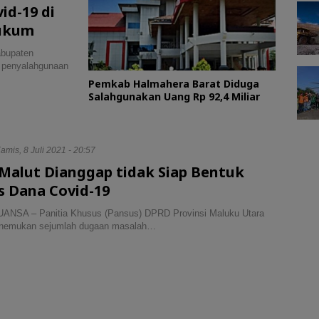
id-19 di
Hukum
abupaten
n penyalahgunaan
Pemkab Halmahera Barat Diduga
Salahgunakan Uang Rp 92,4 Miliar
amis, 8 Juli 2021 - 20:57
Malut Dianggap tidak Siap Bentuk
s Dana Covid-19
UANSA – Panitia Khusus (Pansus) DPRD Provinsi Maluku Utara
enemukan sejumlah dugaan masalah…