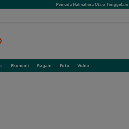
Pemuda Halmahera Utara Tenggelam di Air
as
Ekonomi
Ragam
Foto
Video