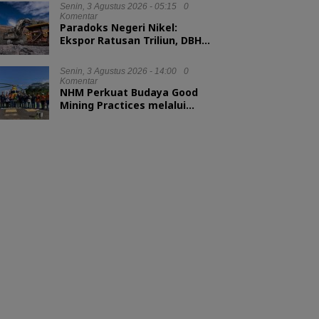
Senin, 3 Agustus 2026 - 05:15
0
Komentar
Paradoks Negeri Nikel:
Ekspor Ratusan Triliun, DBH
tak Sampai 1 Persen
Senin, 3 Agustus 2026 - 14:00
0
Komentar
NHM Perkuat Budaya Good
Mining Practices melalui
Binwas Terpadu ESDM