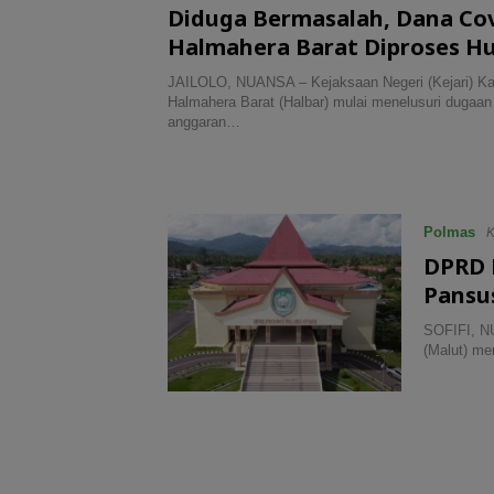
Diduga Bermasalah, Dana Cov
Halmahera Barat Diproses 
JAILOLO, NUANSA – Kejaksaan Negeri (Kejari) K
Halmahera Barat (Halbar) mulai menelusuri dugaa
anggaran…
Polmas
K
DPRD 
Pansu
SOFIFI, N
(Malut) m