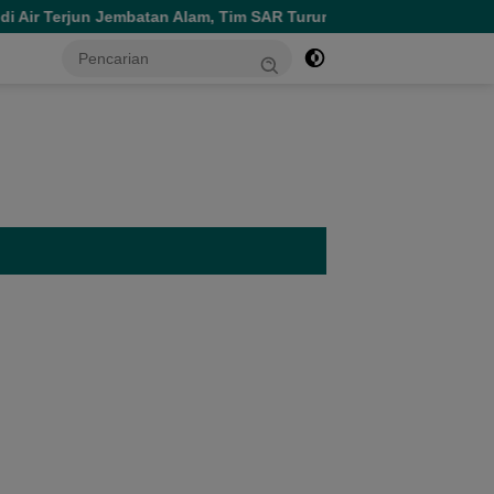
 Terjun Jembatan Alam, Tim SAR Turun Tangan
Persiapan
tutup