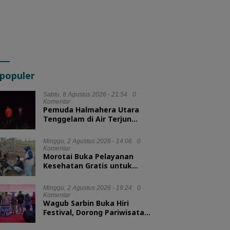
populer
Sabtu, 8 Agustus 2026 - 21:54
0
Komentar
Pemuda Halmahera Utara
Tenggelam di Air Terjun
Jembatan Alam, Tim SAR
Turun Tangan
Minggu, 2 Agustus 2026 - 14:06
0
Komentar
Morotai Buka Pelayanan
Kesehatan Gratis untuk
Hewan Ternak
Minggu, 2 Agustus 2026 - 19:24
0
Komentar
Wagub Sarbin Buka Hiri
Festival, Dorong Pariwisata
Berbasis Alam