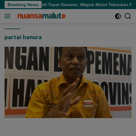
Langsung
 Pupuk Bersubsidi Tepat Sasaran, Wagub Malut Tekankan Penting
Breaking News
ke
konten
partai hanura