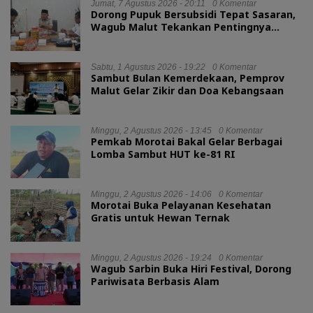
Jumat, 7 Agustus 2026 - 20:11
0 Komentar
Dorong Pupuk Bersubsidi Tepat Sasaran,
Wagub Malut Tekankan Pentingnya
Digitalisasi
Sabtu, 1 Agustus 2026 - 19:22
0 Komentar
Sambut Bulan Kemerdekaan, Pemprov
Malut Gelar Zikir dan Doa Kebangsaan
Minggu, 2 Agustus 2026 - 13:45
0 Komentar
Pemkab Morotai Bakal Gelar Berbagai
Lomba Sambut HUT ke-81 RI
Minggu, 2 Agustus 2026 - 14:06
0 Komentar
Morotai Buka Pelayanan Kesehatan
Gratis untuk Hewan Ternak
Minggu, 2 Agustus 2026 - 19:24
0 Komentar
Wagub Sarbin Buka Hiri Festival, Dorong
Pariwisata Berbasis Alam