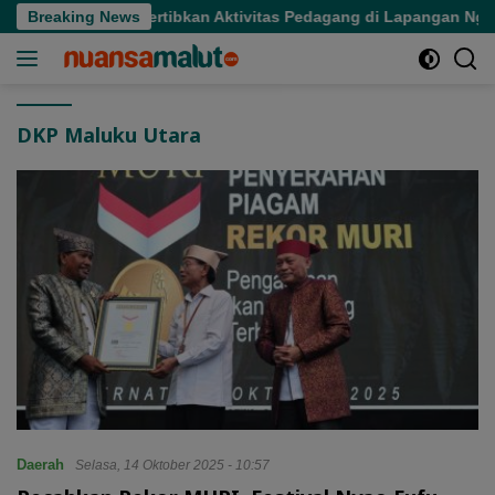
Langsung
tpol PP Ternate Tertibkan Aktivitas Pedagang di Lapangan Ngara
Breaking News
ke
konten
DKP Maluku Utara
Daerah
Selasa, 14 Oktober 2025 - 10:57