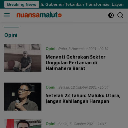
Langsung
mah Sakit di Sofifi, Gubernur Tekankan Transformasi Layanan K
Breaking News
ke
konten
Opini
Opini
Rabu, 3 November 2021 - 20:19
Menanti Gebrakan Sektor
Unggulan Pertanian di
Halmahera Barat
Opini
Selasa, 12 Oktober 2021 - 15:54
Setelah 22 Tahun: Maluku Utara,
Jangan Kehilangan Harapan
Opini
Senin, 11 Oktober 2021 - 14:45