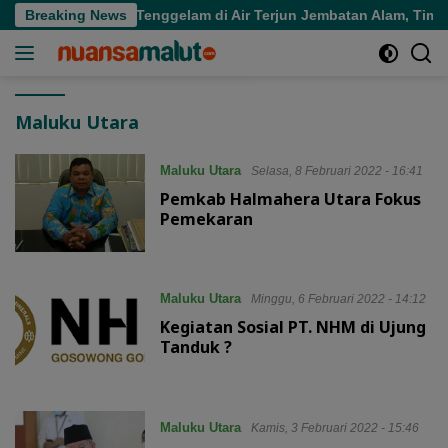
Langsung
almahera Utara Tenggelam di Air Terjun Jembatan Alam, Tim SA
Breaking News
ke
konten
Maluku Utara
Maluku Utara
Selasa, 8 Februari 2022 - 16:41
Pemkab Halmahera Utara Fokus
Pemekaran
Maluku Utara
Minggu, 6 Februari 2022 - 14:12
Kegiatan Sosial PT. NHM di Ujung
Tanduk ?
Maluku Utara
Kamis, 3 Februari 2022 - 15:46