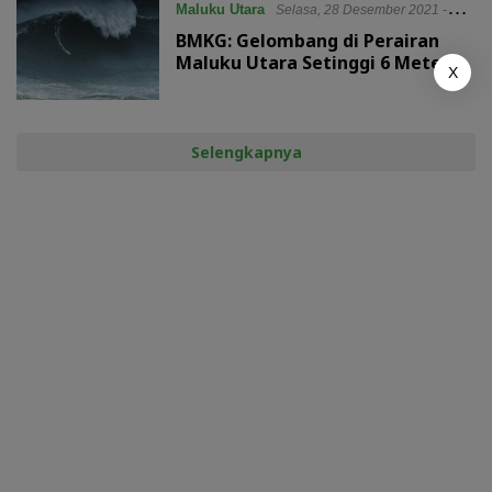
Maluku Utara
Selasa, 28 Desember 2021 -
BMKG: Gelombang di Perairan
15:59
Maluku Utara Setinggi 6 Meter
X
Selengkapnya