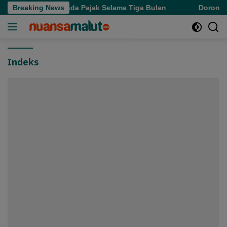
Langsung
ernate Hapus Denda Pajak Selama Tiga Bulan
Breaking News
Dorong Pup
ke
konten
Indeks