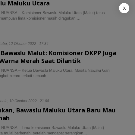
lu Maluku Utara
X
NUANSA – Komisioner Bawaslu Maluku Utara (Malut) terus
emampuan lima komisioner masih diragukan….
abu, 12 Oktober 2022 - 17:34
 Bawaslu Malut: Komisioner DKPP Juga
 Warna Merah Saat Dilantik
NUANSA – Ketua Bawaslu Maluku Utara, Masita Nawawi Gani
ngkat bicara terkait sebuah…
enin, 10 Oktober 2022 - 21:08
ukan, Bawaslu Maluku Utara Baru Mau
nah
NUANSA – Lima komisioner Bawaslu Maluku Utara (Malut)
ya mulai berbenah, setelah mendapat serangkan…