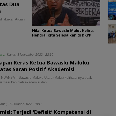
tas Dua
n
ilakukan Ardian
Nilai Ketua Bawaslu Malut Keliru,
Hendra: Kita Selesaikan di DKPP
ara
Kamis, 3 November 2022 - 22:10
apan Keras Ketua Bawaslu Maluku
atas Saran Positif Akademisi
NUANSA – Bawaslu Maluku Utara (Malut) kelihatannya tidak
eri masukan oleh akademisi dan…
abtu, 15 Oktober 2022 - 18:11
isi: Terjadi ‘Defisit’ Kompetensi di