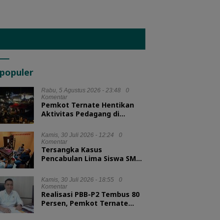
populer
Rabu, 5 Agustus 2026 - 23:48
0
Komentar
Pemkot Ternate Hentikan
Aktivitas Pedagang di
Lapangan Salero Jelang HUT
RI
Kamis, 30 Juli 2026 - 12:24
0
Komentar
Tersangka Kasus
Pencabulan Lima Siswa SMA
Diserahkan ke Kejari
Morotai
Kamis, 30 Juli 2026 - 18:55
0
Komentar
Realisasi PBB-P2 Tembus 80
Persen, Pemkot Ternate
Optimis Target Tercapai