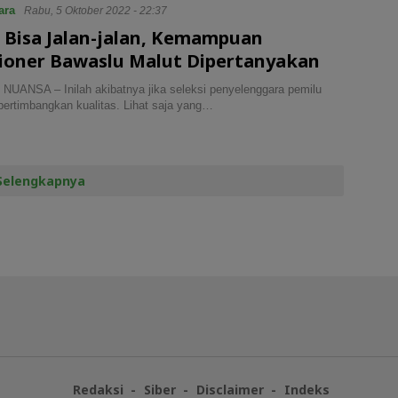
ara
Rabu, 5 Oktober 2022 - 22:37
 Bisa Jalan-jalan, Kemampuan
ioner Bawaslu Malut Dipertanyakan
UANSA – Inilah akibatnya jika seleksi penyelenggara pemilu
ertimbangkan kualitas. Lihat saja yang…
Selengkapnya
Redaksi
Siber
Disclaimer
Indeks