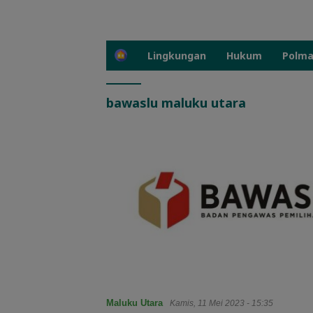
H
Lingkungan
Hukum
Polm
o
m
e
bawaslu maluku utara
Maluku Utara
Kamis, 11 Mei 2023 - 15:35