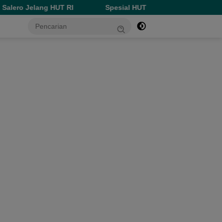
lang HUT RI
Spesial HUT ke-81 RI, Perumda Ake Gaale Di
tutup