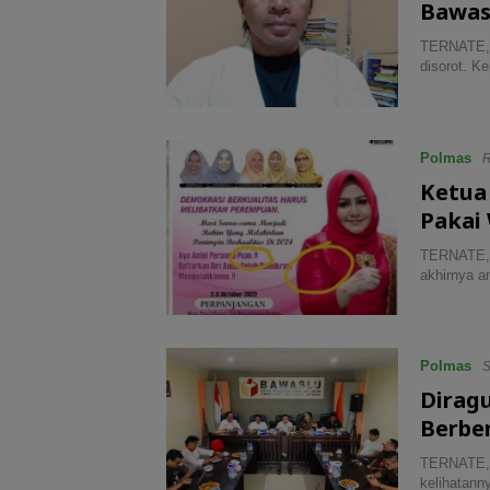
Bawas
TERNATE, 
disorot. K
Polmas
R
Ketua
Pakai
TERNATE, 
akhirnya a
Polmas
S
Dirag
Berbe
TERNATE, 
kelihatann