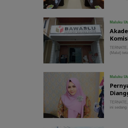
Maluku Ut
Akade
Komis
TERNATE, 
(Malut) te
Maluku Ut
Perny
Diang
TERNATE, 
ini sedang