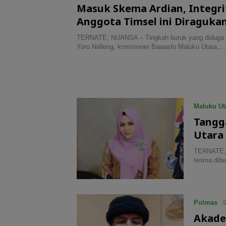
Masuk Skema Ardian, Integri
Anggota Timsel ini Diraguka
TERNATE, NUANSA – Tingkah buruk yang diduga d
Yoro Nalleng, komisioner Bawaslu Maluku Utara,…
Maluku Ut
Tangg
Utara 
TERNATE, 
terima dib
Polmas
S
Akadem