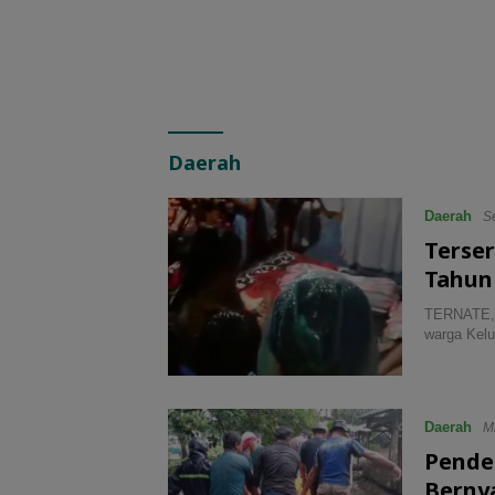
Daerah
Daerah
Se
Terser
Tahun
TERNATE, N
warga Kel
Daerah
M
Pende
Berny