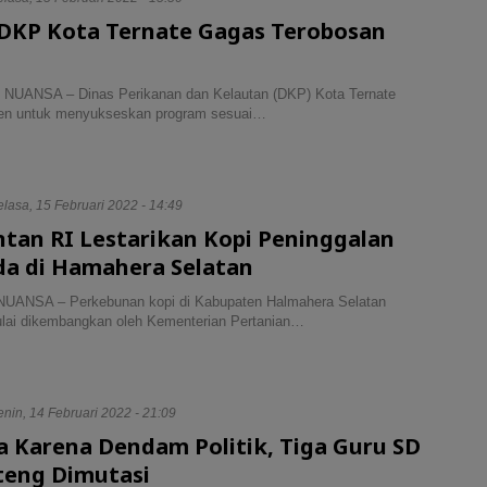
 DKP Kota Ternate Gagas Terobosan
NUANSA – Dinas Perikanan dan Kelautan (DKP) Kota Ternate
en untuk menyukseskan program sesuai…
elasa, 15 Februari 2022 - 14:49
tan RI Lestarikan Kopi Peninggalan
da di Hamahera Selatan
UANSA – Perkebunan kopi di Kabupaten Halmahera Selatan
ulai dikembangkan oleh Kementerian Pertanian…
nin, 14 Februari 2022 - 21:09
a Karena Dendam Politik, Tiga Guru SD
teng Dimutasi