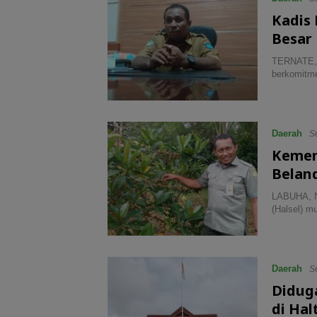
Kadis
Besar
TERNATE, 
berkomitm
Daerah
S
Kemen
Belan
LABUHA, N
(Halsel) m
Daerah
Se
Didug
di Hal