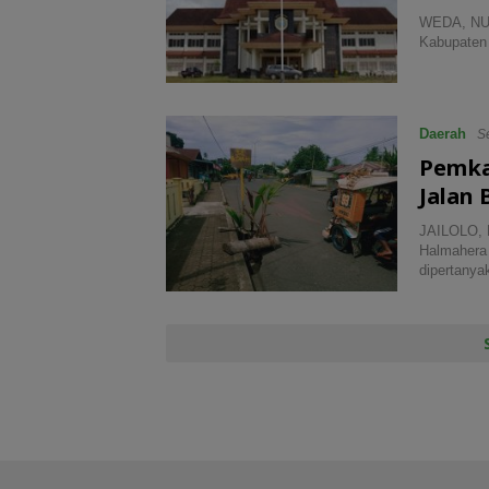
WEDA, NUAN
Kabupaten
Daerah
Se
Pemka
Jalan 
JAILOLO, 
Halmahera 
dipertany