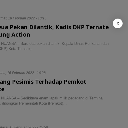
umat, 18 Februari 2022 - 18:15
X
ua Pekan Dilantik, Kadis DKP Ternate
ung Action
NUANSA – Baru dua pekan dilantik, Kepala Dinas Perikanan dan
DKP) Kota Ternate,…
abu, 16 Februari 2022 - 16:28
ang Pesimis Terhadap Pemkot
te
NUANSA – Sedikitnya enam lapak milik pedagang di Terminal
 dibongkar Pemerintah Kota (Pemkot)…
elasa, 15 Februari 2022 - 15:50