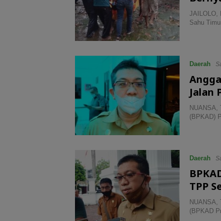
JAILOLO, 
Sahu Timu
Daerah
Sa
Angga
Jalan
NUANSA, T
(BPKAD) P
Daerah
Sa
BPKAD
TPP S
NUANSA, T
(BPKAD Pr