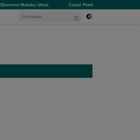
uku Utara
Catat! Pemkot Ternate Hapus Denda Pajak Sela
tutup