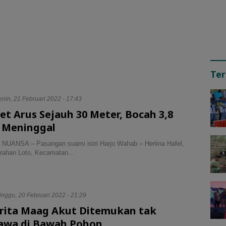
Ter
nin, 21 Februari 2022 - 17:43
et Arus Sejauh 30 Meter, Bocah 3,8
 Meninggal
UANSA – Pasangan suami istri Harjo Wahab – Herlina Hafel,
urahan Loto, Kecamatan…
inggu, 20 Februari 2022 - 21:29
rita Maag Akut Ditemukan tak
awa di Bawah Pohon