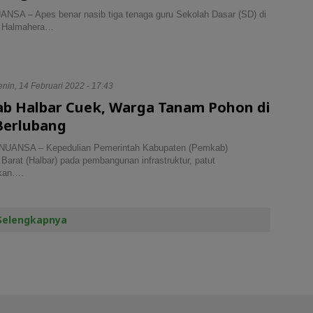
SA – Apes benar nasib tiga tenaga guru Sekolah Dasar (SD) di
 Halmahera…
nin, 14 Februari 2022 - 17:43
b Halbar Cuek, Warga Tanam Pohon di
Berlubang
NUANSA – Kepedulian Pemerintah Kabupaten (Pemkab)
Barat (Halbar) pada pembangunan infrastruktur, patut
akan….
Selengkapnya