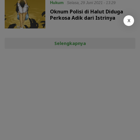
Hukum
Selasa, 29 Juni 2021 - 13:29
Oknum Polisi di Halut Diduga
Perkosa Adik dari Istrinya
X
Selengkapnya