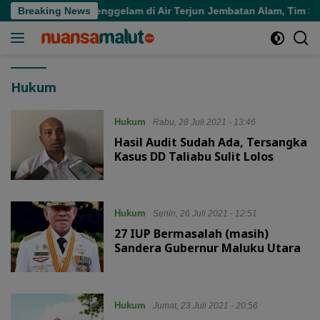
Langsung
lmahera Utara Tenggelam di Air Terjun Jembatan Alam, Tim SAR
Breaking News
ke
konten
Hukum
Hukum
Rabu, 28 Juli 2021 - 13:46
Hasil Audit Sudah Ada, Tersangka
Kasus DD Taliabu Sulit Lolos
Hukum
Senin, 26 Juli 2021 - 12:51
27 IUP Bermasalah (masih)
Sandera Gubernur Maluku Utara
Hukum
Jumat, 23 Juli 2021 - 20:56